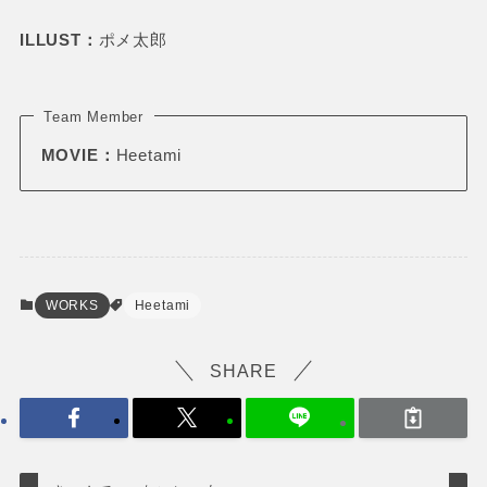
ILLUST：
ポメ太郎
Team Member
MOVIE：
Heetami
WORKS
Heetami
SHARE