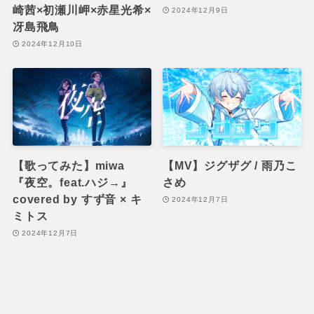
崎茜×初瀬川岬×赤星光希×
2024年12月9日
冴島飛鳥
2024年12月10日
【歌ってみた】miwa
【MV】ジグザグ / 雨乃こ
『夜空。feat.ハジ→』
さめ
covered by すず音 × キ
2024年12月7日
ミトス
2024年12月7日