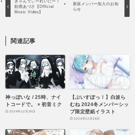
きゃんでぃーれいにー /
新規メンバー加入のお知
飴雨あづさ【Official
らせ
Music Video】
関連記事
神っぽいな / 25時、ナイ
【ぶいすぽっ！】白波ら
トコードで。 × 初音ミク
むね 2024冬メンバーシッ
プ限定壁紙イラスト
2024年12月28日
2024年12月26日